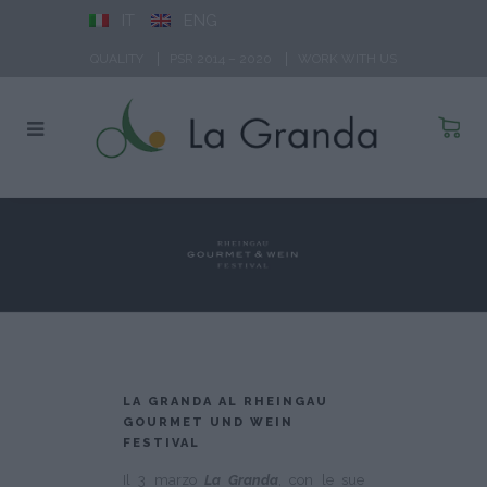
IT
ENG
QUALITY
PSR 2014 – 2020
WORK WITH US
LA GRANDA AL RHEINGAU
GOURMET UND WEIN
FESTIVAL
Il 3 marzo
La Granda
, con le sue