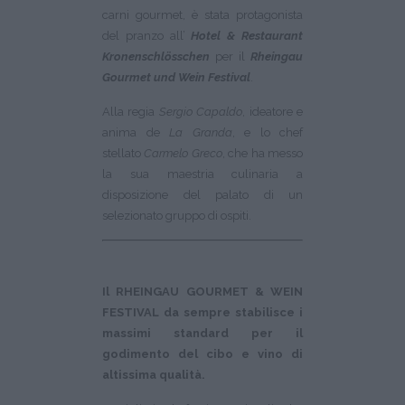
carni gourmet, è stata protagonista
del pranzo all’
Hotel & Restaurant
Kronenschlösschen
per il
Rheingau
Gourmet und Wein Festival
.
Alla regia
Sergio Capaldo
, ideatore e
anima de
La Granda
, e lo chef
stellato
Carmelo Greco
, che ha messo
la sua maestria culinaria a
disposizione del palato di un
selezionato gruppo di ospiti.
Il RHEINGAU GOURMET & WEIN
FESTIVAL da sempre stabilisce i
massimi standard per il
godimento del cibo e vino di
altissima qualità.