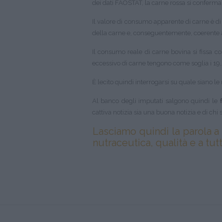
dei dati FAOSTAT, la carne rossa si conferma 
Il valore di consumo apparente di carne è di
della carne e, conseguentemente, coerente ai
Il consumo reale di carne bovina si fissa cos
eccessivo di carne tengono come soglia i 19,2
È lecito quindi interrogarsi su quale siano l
Al banco degli imputati salgono quindi le
cattiva notizia sia una buona notizia e di ch
Lasciamo quindi la parola a c
nutraceutica, qualità e a tut