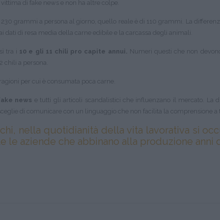
vittima di fake news e non ha altre colpe.
 230 grammi a persona al giorno, quello reale è di 110 grammi. La differenza
 dati di resa media della carne edibile e la carcassa degli animali.
ì tra i
10 e gli 11 chili pro capite annui.
Numeri questi che non devono f
 chili a persona.
e ragioni per cui è consumata poca carne.
fake news
e tutti gli articoli scandalistici che influenzano il mercato. La
i sceglie di comunicare con un linguaggio che non facilita la comprensione a t
hi, nella quotidianità della vita lavorativa si o
te le aziende che abbinano alla produzione anni di