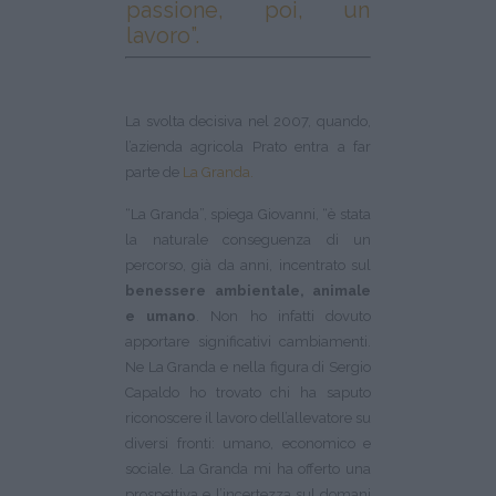
passione, poi, un
lavoro”.
La svolta decisiva nel 2007, quando,
l’azienda agricola Prato entra a far
parte de
La Granda.
“La Granda”, spiega Giovanni, “è stata
la naturale conseguenza di un
percorso, già da anni, incentrato sul
benessere ambientale, animale
e umano
. Non ho infatti dovuto
apportare significativi cambiamenti.
Ne La Granda e nella figura di Sergio
Capaldo ho trovato chi ha saputo
riconoscere il lavoro dell’allevatore su
diversi fronti: umano, economico e
sociale. La Granda mi ha offerto una
prospettiva e l’incertezza sul domani