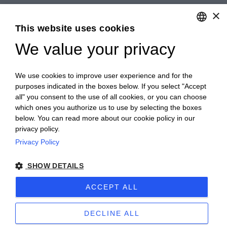
×
CULTURE OF NUTRITION
This website uses cookies
HISTORY
We value your privacy
ENGLISH
CONTACTS
QUALITY
ITALIAN
PSR 2014 – 2020
We use cookies to improve user experience and for the
WORK WITH US
purposes indicated in the boxes below. If you select "Accept
SITE MAP
all" you consent to the use of all cookies, or you can choose
which ones you authorize us to use by selecting the boxes
below. You can read more about our cookie policy in our
privacy policy.
Free shipping
for orders over € 120
Privacy Policy
Privacy e-commerce
TERMS OF SALE
SHOW DETAILS
ACCEPT ALL
DECLINE ALL