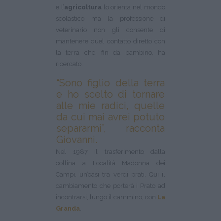
e l’
agricoltura
lo orienta nel mondo
scolastico ma la professione di
veterinario non gli consente di
mantenere quel contatto diretto con
la terra che, fin da bambino, ha
ricercato.
“Sono figlio della terra
e ho scelto di tornare
alle mie radici, quelle
da cui mai avrei potuto
separarmi”, racconta
Giovanni.
Nel 1987 il trasferimento dalla
collina a Località Madonna dei
Campi, un’oasi tra verdi prati. Qui il
cambiamento che porterà i Prato ad
incontrarsi, lungo il cammino, con
La
Granda
.