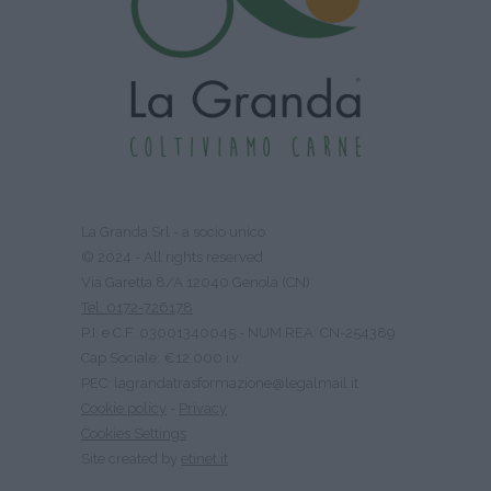
La Granda Srl - a socio unico
© 2024 - All rights reserved
Via Garetta 8/A 12040 Genola (CN)
Tel. 0172-726178
P.I. e C.F. 03001340045 - NUM.REA: CN-254389
Cap.Sociale: €12.000 i.v.
PEC: lagrandatrasformazione@legalmail.it
Cookie policy
-
Privacy
Cookies Settings
Site created by
etinet.it