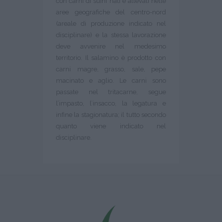
con carni di suini nati e allevati nelle
aree geografiche del centro-nord
(areale di produzione indicato nel
disciplinare) e la stessa lavorazione
deve avvenire nel medesimo
territorio. Il salamino è prodotto con
carni magre, grasso, sale, pepe
macinato e aglio. Le carni sono
passate nel tritacarne, segue
l’impasto, l’insacco, la legatura e
infine la stagionatura; il tutto secondo
quanto viene indicato nel
disciplinare.