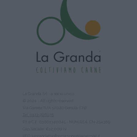
La Granda Srl - a socio unico
© 2024 - All rights reserved
Via Garetta 8/A 12040 Genola (CN)
Tel. 0172-726178
P.I. e C.F. 03001340045 - NUM.REA: CN-254389
Cap.Sociale: €12.000 i.v.
PEC: lagrandatrasformazione@legalmail.it