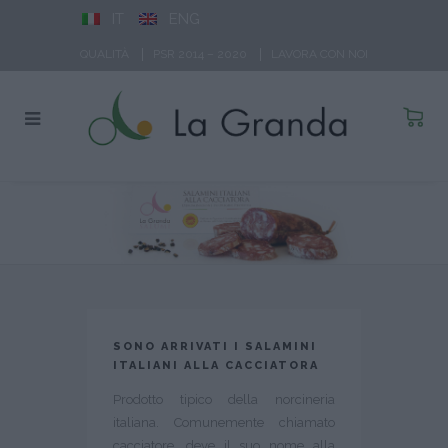
IT
ENG
QUALITÀ
PSR 2014 – 2020
LAVORA CON NOI
SONO ARRIVATI I SALAMINI
ITALIANI ALLA CACCIATORA
Prodotto tipico della norcineria
italiana. Comunemente chiamato
cacciatore, deve il suo nome alla