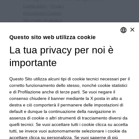
Cookie policy
-
Privacy
Impostazioni Cookies
Sito creato da
etinet.it
×
Questo sito web utilizza cookie
COLTIVIAMO CARNE
La tua privacy per noi è
ENGLISH
LE CARNI
I SALUMI
ITALIAN
importante
LA GASTRONOMIA
LA STORIA
Questo Sito utilizza alcuni tipi di cookie tecnici necessari per il
CONTATTI
corretto funzionamento dello stesso, nonché cookie statistici
QUALITÀ
e di Profilazione anche di terze parti. Se vuoi negare il
PSR 2014 – 2020
consenso chiudere il banner mediante la X posta in alto a
LAVORA CON NOI
destra e ciò comporterà il permanere delle impostazioni di
MAPPA DEL SITO
default e dunque la continuazione della navigazione in
assenza di cookie o altri strumenti di tracciamento diversi da
quelli tecnici. Se vuoi accettare tutti i cookie clicca su accetta
Privacy e-commerce
tutti, se invece vuoi autonomamente selezionare i cookie da
Condizioni di vendita e-commerce
accettare clicca su personalizza. Se vuoi saperne di più