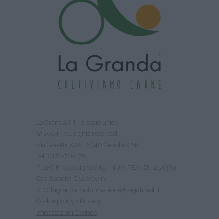
La Granda Srl - a socio unico
© 2024 - All rights reserved
Via Garetta 8/A 12040 Genola (CN)
Tel. 0172-726178
P.I. e C.F. 03001340045 - NUM.REA: CN-254389
Cap.Sociale: €12.000 i.v.
PEC: lagrandatrasformazione@legalmail.it
Cookie policy
-
Privacy
Impostazioni Cookies