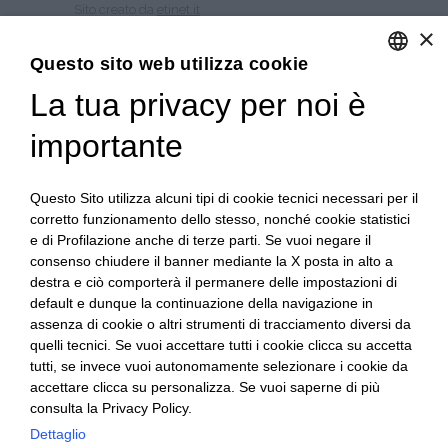
Sito creato da
etinet.it
×
Questo sito web utilizza cookie
COLTIVIAMO CARNE
La tua privacy per noi è
ENGLISH
LE CARNI
I SALUMI
ITALIAN
importante
LA GASTRONOMIA
LA STORIA
CONTATTI
Questo Sito utilizza alcuni tipi di cookie tecnici necessari per il
corretto funzionamento dello stesso, nonché cookie statistici
QUALITÀ
e di Profilazione anche di terze parti. Se vuoi negare il
PSR 2014 – 2020
consenso chiudere il banner mediante la X posta in alto a
LAVORA CON NOI
destra e ciò comporterà il permanere delle impostazioni di
MAPPA DEL SITO
default e dunque la continuazione della navigazione in
assenza di cookie o altri strumenti di tracciamento diversi da
quelli tecnici. Se vuoi accettare tutti i cookie clicca su accetta
Privacy e-commerce
tutti, se invece vuoi autonomamente selezionare i cookie da
Condizioni di vendita e-commerce
accettare clicca su personalizza. Se vuoi saperne di più
consulta la Privacy Policy.
Codice Etico
Modello MOGC.231
Dettaglio