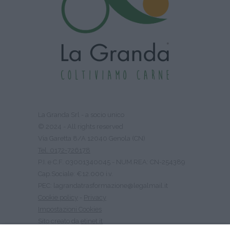
La Granda Srl - a socio unico
© 2024 - All rights reserved
Via Garetta 8/A 12040 Genola (CN)
Tel. 0172-726178
P.I. e C.F. 03001340045 - NUM.REA: CN-254389
Cap.Sociale: €12.000 i.v.
PEC: lagrandatrasformazione@legalmail.it
Cookie policy
-
Privacy
Impostazioni Cookies
Sito creato da
etinet.it