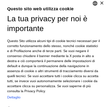
×
Questo sito web utilizza cookie
COLTIVIAMO CARNE
La tua privacy per noi è
ENGLISH
LE CARNI
I SALUMI
ITALIAN
importante
LA GASTRONOMIA
LA STORIA
CONTATTI
Questo Sito utilizza alcuni tipi di cookie tecnici necessari per il
corretto funzionamento dello stesso, nonché cookie statistici
QUALITÀ
e di Profilazione anche di terze parti. Se vuoi negare il
PSR 2014 – 2020
consenso chiudere il banner mediante la X posta in alto a
LAVORA CON NOI
destra e ciò comporterà il permanere delle impostazioni di
MAPPA DEL SITO
default e dunque la continuazione della navigazione in
assenza di cookie o altri strumenti di tracciamento diversi da
quelli tecnici. Se vuoi accettare tutti i cookie clicca su accetta
Privacy e-commerce
tutti, se invece vuoi autonomamente selezionare i cookie da
Condizioni di vendita e-commerce
accettare clicca su personalizza. Se vuoi saperne di più
consulta la Privacy Policy.
Codice Etico
Modello MOGC.231
Dettaglio
WhistleBlowing