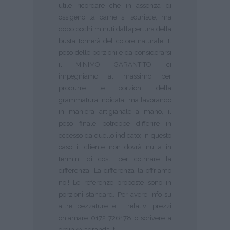
utile ricordare che in assenza di
ossigeno la carne si scurisce, ma
dopo pochi minuti dall’apertura della
busta tornerà del colore naturale. Il
peso delle porzioni è da considerarsi
il MINIMO GARANTITO; ci
impegniamo al massimo per
produrre le porzioni della
grammatura indicata, ma lavorando
in maniera artigianale a mano, il
peso finale potrebbe differire in
eccesso da quello indicato; in questo
caso il cliente non dovrà nulla in
termini di costi per colmare la
differenza. La differenza la offriamo
noi! Le referenze proposte sono in
porzioni standard. Per avere info su
altre pezzature e i relativi prezzi
chiamare 0172 726178 o scrivere a
ordini@lagranda.it