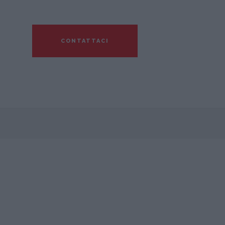
Lasciaci i tuoi recapiti e saremo felici di ricontattarti.
CONTATTACI