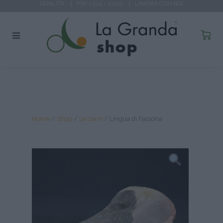
QUALITÀ
PSR 2014 – 2020
LAVORA CON NOI
Home
/
Shop
/
Le carni
/
Lingua di Fassona