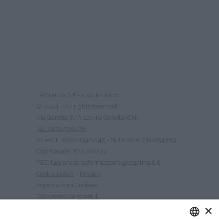
La Granda Srl - a socio unico
© 2024 - All rights reserved
Via Garetta 8/A 12040 Genola (CN)
Tel. 0172-726178
P.I. e C.F. 03001340045 - NUM.REA: CN-254389
Cap.Sociale: €12.000 i.v.
PEC: lagrandatrasformazione@legalmail.it
Cookie policy
-
Privacy
Impostazioni Cookies
Sito creato da
etinet.it
×