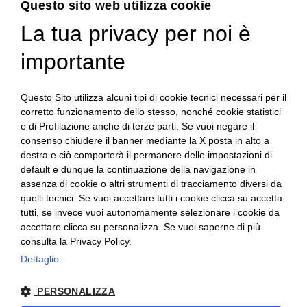
Questo sito web utilizza cookie
COLTIVIAMO CARNE
La tua privacy per noi è
ENGLISH
LE CARNI
I SALUMI
ITALIAN
importante
LA GASTRONOMIA
LA STORIA
CONTATTI
Questo Sito utilizza alcuni tipi di cookie tecnici necessari per il
corretto funzionamento dello stesso, nonché cookie statistici
QUALITÀ
e di Profilazione anche di terze parti. Se vuoi negare il
PSR 2014 – 2020
consenso chiudere il banner mediante la X posta in alto a
LAVORA CON NOI
destra e ciò comporterà il permanere delle impostazioni di
MAPPA DEL SITO
default e dunque la continuazione della navigazione in
assenza di cookie o altri strumenti di tracciamento diversi da
quelli tecnici. Se vuoi accettare tutti i cookie clicca su accetta
Privacy e-commerce
tutti, se invece vuoi autonomamente selezionare i cookie da
Condizioni di vendita e-commerce
accettare clicca su personalizza. Se vuoi saperne di più
consulta la Privacy Policy.
Codice Etico
Modello MOGC.231
Dettaglio
WhistleBlowing
PERSONALIZZA