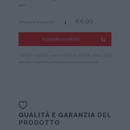
140
€
6,90
Seleziona la quantità
Acquista prodotto
*Compra quando vuoi la carne è sempre fresca puoi
anche congelarla e prepararla successivamente
QUALITÀ E GARANZIA
DEL
PRODOTTO