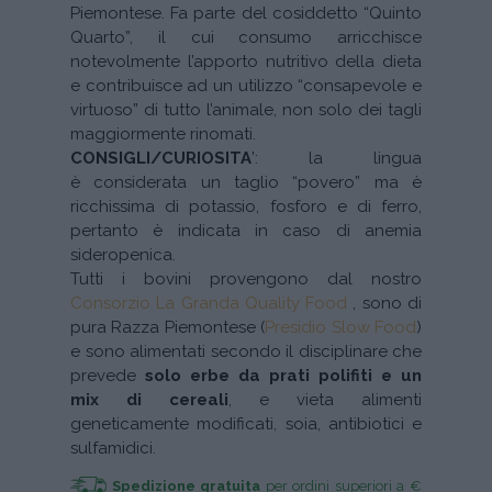
Piemontese. Fa parte del cosiddetto “Quinto
Quarto”, il cui consumo arricchisce
notevolmente l’apporto nutritivo della dieta
e contribuisce ad un utilizzo “consapevole e
virtuoso” di tutto l’animale, non solo dei tagli
maggiormente rinomati.
CONSIGLI/CURIOSITA
’: la lingua
è considerata un taglio “povero” ma è
ricchissima di potassio, fosforo e di ferro,
pertanto è indicata in caso di anemia
sideropenica.
Tutti i bovini provengono dal nostro
Consorzio La Granda Quality Food
, sono di
pura Razza Piemontese (
Presidio Slow Food
)
e sono alimentati secondo il disciplinare che
prevede
solo erbe da prati polifiti e un
mix di cereali
, e vieta alimenti
geneticamente modificati, soia, antibiotici e
sulfamidici.
Spedizione gratuita
per ordini superiori a €