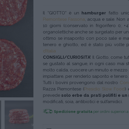
Il “GIOTTO” è un
hamburger
fatto un
Piemontese Fassona
, acqua e sale. Non 
10 giorni (conservato in frigorifero 0; +
organolettiche anche se surgelato per un
ottimo se insaporito con poco sale e mai
tenero e ghiotto, ed è stato più volte
d’Italia
CONSIGLI/CURIOSITA’
Il Giotto, come tu
se gustato al sangue, in ogni caso mai s
molto calda, cuocere un minuto e mezzo pe
impiattare, per renderlo saporito e tenero.
Tutti i bovini provengono dal nostro
Cons
Razza Piemontese (
Presidio Slow Food
) 
prevede
solo erbe da prati polifiti e un
modificati, soia, antibiotici e sulfamidici.
Spedizione gratuita
per ordini superiori 