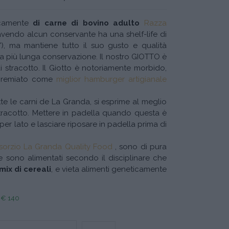
icamente
di carne di bovino adulto
Razza
avendo alcun conservante ha una shelf-life di
4°), ma mantiene tutto il suo gusto e qualità
a più lunga conservazione. Il nostro GIOTTO è
 stracotto. Il Giotto è notoriamente morbido,
 premiato come
miglior hamburger artigianale
tte le carni de La Granda, si esprime al meglio
tracotto. Mettere in padella quando questa è
r lato e lasciare riposare in padella prima di
orzio La Granda Quality Food
, sono di pura
e sono alimentati secondo il disciplinare che
 mix di cereali
, e vieta alimenti geneticamente
a € 140