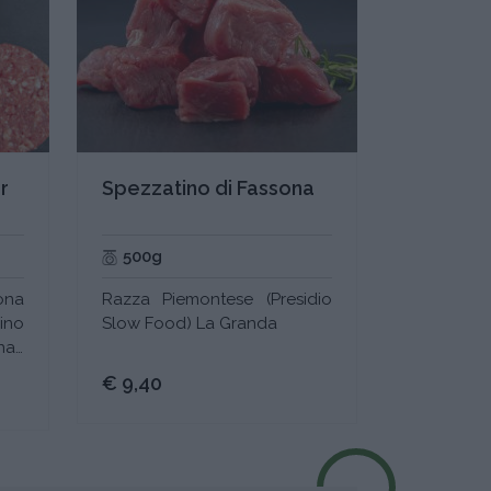
r
Spezzatino di Fassona
500g
ona
Razza Piemontese (Presidio
ino
Slow Food) La Granda
ati
€ 9,40